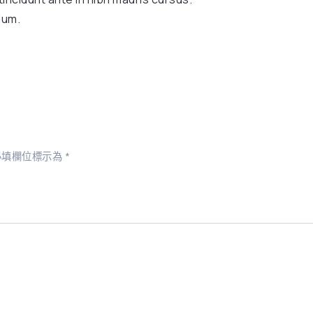
dum.
必填欄位標示為
*