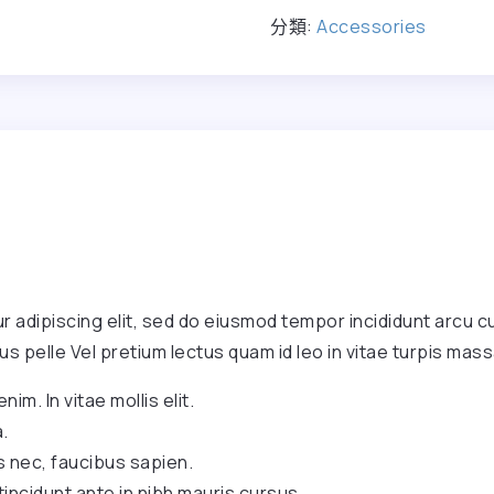
分類:
Accessories
 adipiscing elit, sed do eiusmod tempor incididunt arcu cu
us pelle Vel pretium lectus quam id leo in vitae turpis mass
nim. In vitae mollis elit.
.
s nec, faucibus sapien.
tincidunt ante in nibh mauris cursus.