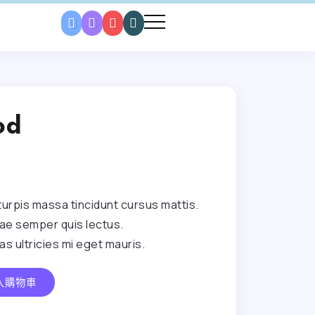
od
 turpis massa tincidunt cursus mattis.
itae semper quis lectus.
s ultricies mi eget mauris.
入購物車