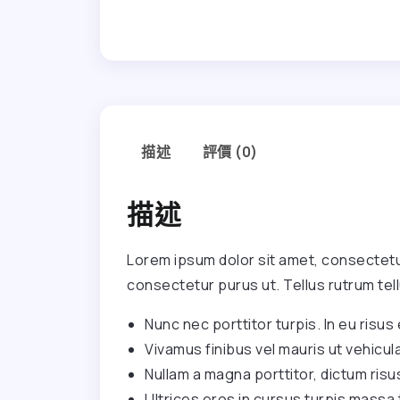
描述
評價 (0)
描述
Lorem ipsum dolor sit amet, consectetur
consectetur purus ut. Tellus rutrum tell
Nunc nec porttitor turpis. In eu risus e
Vivamus finibus vel mauris ut vehicula
Nullam a magna porttitor, dictum risu
Ultrices eros in cursus turpis massa 