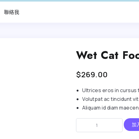
聯絡我
Wet Cat Fo
$
269.00
Ultrices eros in cursus
Volutpat ac tincidunt v
Aliquam id diam maecena
加